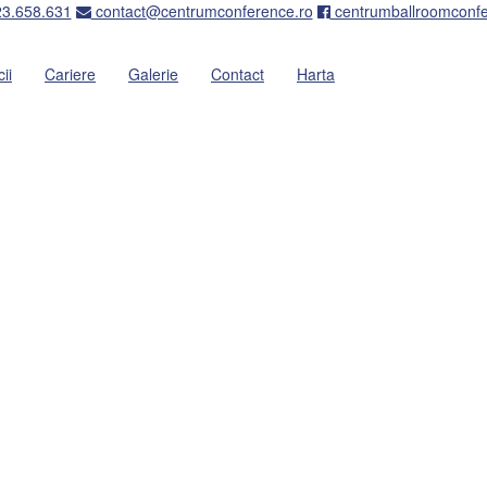
3.658.631
contact@centrumconference.ro
centrumballroomconf
ii
Cariere
Galerie
Contact
Harta