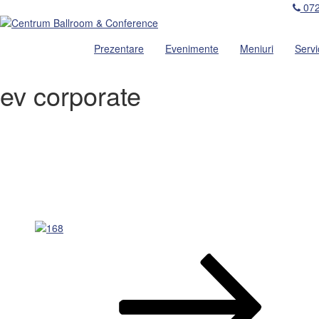
072
Prezentare
Evenimente
Meniuri
Servic
ev corporate
Navigare
Articolul
următor
în
articole