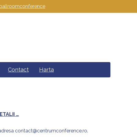
allroomconference
Contact
Harta
ETALII …
a adresa contact@centrumconference.ro.