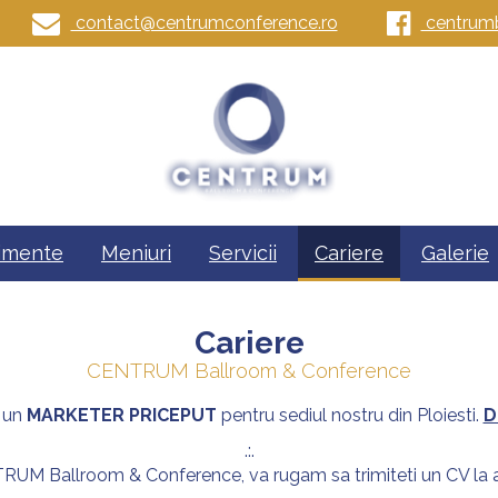
contact@centrumconference.ro
centrumb
imente
Meniuri
Servicii
Cariere
Galerie
Cariere
CENTRUM Ballroom & Conference
 un
MARKETER PRICEPUT
pentru sediul nostru din Ploiesti.
D
.:.
ENTRUM Ballroom & Conference, va rugam sa trimiteti un CV l