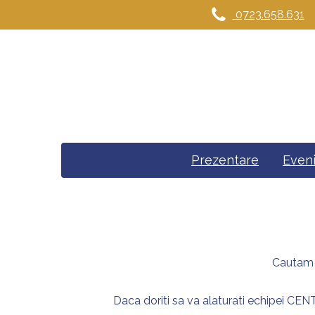
0723.658.631
Prezentare
Even
Cautam
Daca doriti sa va alaturati echipei C